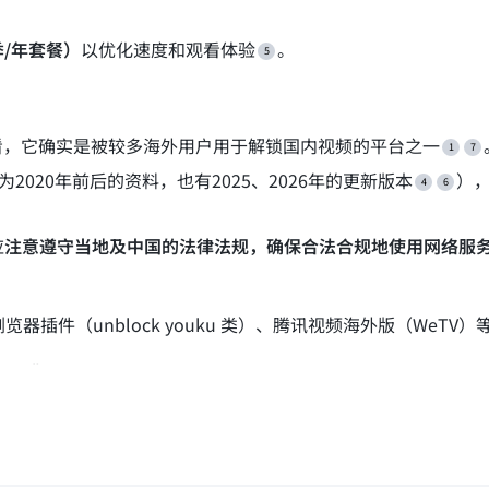
季/年套餐）
‍以优化速度和观看体验
。
资料看，它确实是被较多海外用户用于解锁国内视频的平台之一
020年前后的资料，也有2025、2026年的更新版本
）
应
注意遵守当地及中国的法律法规，确保合法合规地使用网络服
器插件（unblock youku 类）、腾讯视频海外版（WeTV）
讯视频"这一说法
，但具体效果和使用合规性请以实际验